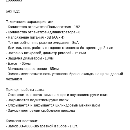
L0000003
Без НДС
Технические характеристики:
- Количество отпечатков Пользователя - 192
- Количество отпечатков Администратора - 8
- Напряжение питания - 6В (АА х 4)
- Ток потребления в режиме ожидания - 8uA
- Длительность работы от одного комплекта батареек - до 2-х лет
- Засов 3-х штыревой, диаметр ригелей - 15,8мм
- Защелка диаметром - 18мм
- Бэксет - 65мм
- Межосевое расстояние - 85мм
- Замок имеет возможность установки броненакладки на цилиндровый
механизм
Принцип работы замка:
- Открывается отпечатками пальцев и опусканием ручки вниз
- Закрывается поднятием ручки вверх
- Открывается и закрывается цилиндровым механизмом
- Замок имеет режим свободного прохода
Комплект поставки:
- Замок ЗВ-А888-Bio врезной в сборе - 1 шт.